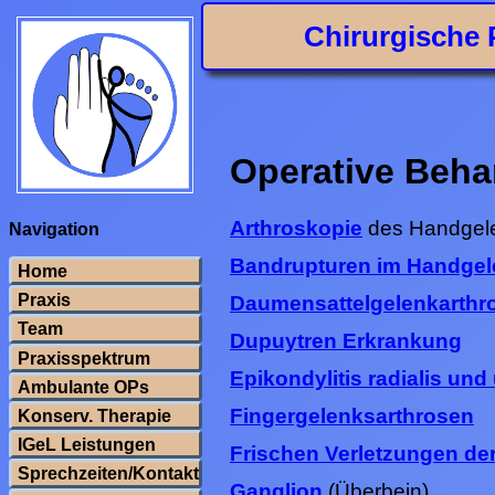
Chirurgische 
Operative Beh
Arthroskopie
des Handgel
Navigation
Bandrupturen im Handgel
Home
Praxis
Daumensattelgelenkarthr
Team
Dupuytren Erkrankung
Praxisspektrum
Epikondylitis radialis und 
Ambulante OPs
Fingergelenksarthrosen
Konserv. Therapie
IGeL Leistungen
Frischen Verletzungen de
Sprechzeiten/Kontakt
Ganglion
(Überbein)