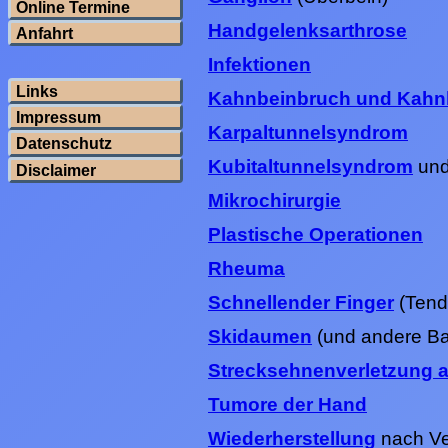
Online Termine
Handgelenksarthrose
Anfahrt
Infektionen
Links
Kahnbeinbruch und Kahn
Impressum
Karpaltunnelsyndrom
Datenschutz
Kubitaltunnelsyndrom
und
Disclaimer
Mikrochirurgie
Plastische Operationen
Rheuma
Schnellender Finger
(Tend
Skidaumen
(und andere Ba
Strecksehnenverletzung 
Tumore der Hand
Wiederherstellung
nach Ve